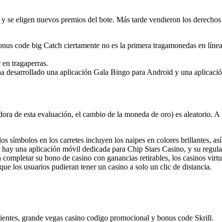
 se eligen nuevos premios del bote. Más tarde vendieron los derechos a
us code big Catch ciertamente no es la primera tragamonedas en línea
 en tragaperras.
ha desarrollado una aplicación Gala Bingo para Android y una aplicaci
otadora de esta evaluación, el cambio de la moneda de oro) es aleatorio.
os símbolos en los carretes incluyen los naipes en colores brillantes, 
hay una aplicación móvil dedicada para Chip Stars Casino, y su regulac
completar su bono de casino con ganancias retirables, los casinos virt
que los usuarios pudieran tener un casino a solo un clic de distancia.
clientes, grande vegas casino codigo promocional y bonus code Skrill.