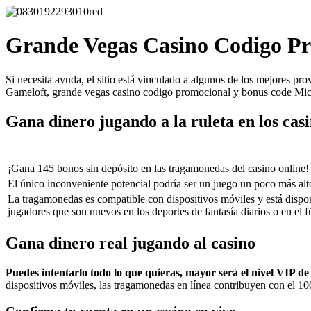
Grande Vegas Casino Codigo P
Si necesita ayuda, el sitio está vinculado a algunos de los mejores p
Gameloft, grande vegas casino codigo promocional y bonus code Mi
Gana dinero jugando a la ruleta en los casi
¡Gana 145 bonos sin depósito en las tragamonedas del casino online!
El único inconveniente potencial podría ser un juego un poco más alto
La tragamonedas es compatible con dispositivos móviles y está dispon
jugadores que son nuevos en los deportes de fantasía diarios o en el f
Gana dinero real jugando al casino
Puedes intentarlo todo lo que quieras, mayor será el nivel VIP de
dispositivos móviles, las tragamonedas en línea contribuyen con el 10